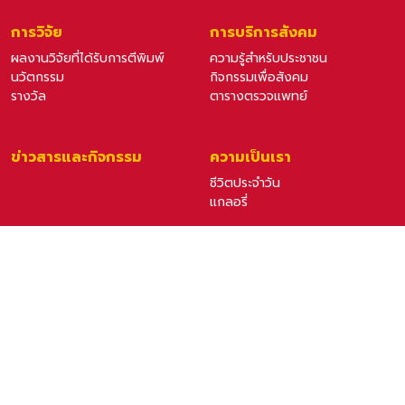
การวิจัย
การบริการสังคม
ผลงานวิจัยที่ได้รับการตีพิมพ์
ความรู้สำหรับประชาชน
นวัตกรรม
กิจกรรมเพื่อสังคม
รางวัล
ตารางตรวจแพทย์
ข่าวสารและกิจกรรม
ความเป็นเรา
ชีวิตประจำวัน
แกลอรี่
ติดต่อภาควิชา
ภาควิชาออร์โธปิดิกส์ คณะแพทยศาสตร์ มหาวิทยาลัยธรรมศาสตร์
99/209 หมู่ 18 ถนนพหลโยธิน ต.คลองหนึ่ง อ.คลองหลวง จ.ปทุมธานี
12120, โทร: 02-926-9775, อีเมล:
orthotunited@orthothamma.com